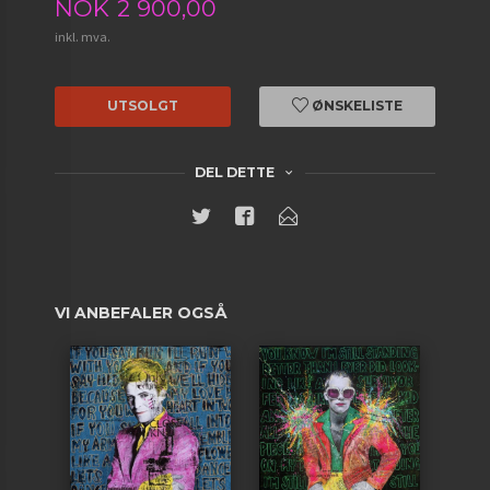
Pris
NOK
2 900,00
inkl. mva.
UTSOLGT
ØNSKELISTE
DEL DETTE
VI ANBEFALER OGSÅ