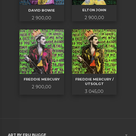
ELTON JOHN
DAVID BOWIE
Pris
Pris
2 900,00
2 900,00
FREDDIE MERCURY /
FREDDIE MERCURY
UTSOLGT
Pris
2 900,00
Pris
3 045,00
ART BY FRU BUGGE