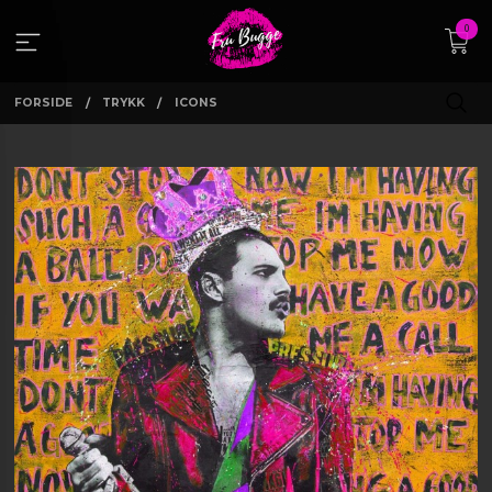
Gå
0
til
innholdet
FORSIDE
TRYKK
ICONS