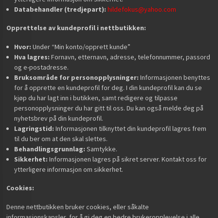
Databehandler (tredjepart):
hildefokus@yahoo.com
Opprettelse av kundeprofil i nettbutikken:
Hvor:
Under “Min konto/opprett kunde”
Hva lagres:
Fornavn, etternavn, adresse, telefonnummer, passord
og e-postadresse.
Bruksområde for personopplysninger:
Informasjonen benyttes
for å opprette en kundeprofil for deg. I din kundeprofil kan du se
kjøp du har lagt inn i butikken, samt redigere og tilpasse
personopplysninger du har gitt til oss. Du kan også melde deg på
nyhetsbrev på din kundeprofil.
Lagringstid:
Informasjonen tilknyttet din kundeprofil lagres frem
til du ber om at den skal slettes.
Behandlingsgrunnlag:
Samtykke.
Sikkerhet:
Informasjonen lagres på sikret server. Kontakt oss for
ytterligere informasjon om sikkerhet.
Cookies:
Denne nettbutikken bruker cookies, eller såkalte
informasjonskapsler, for å gi deg en bedre brukeropplevelse i alle