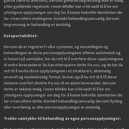
gjerne være et alternativ, dersom generell begrensning ikke er mulig
etter gjeldende regelverk. I noen tilfeller kan vi bli nødt til å be om
ytterligere opplysninger om deg for å kunne bekrefte identiteten din
før vi kan utføre endringene. Kontakt behandlingsansvarlig dersom
begrensning av behandling er ønskelig.
Dataportabilitet:
Dersom du er registrert i våre systemer, og innsamlingen og
behandlingen av disse personopplysningene utføres automatisk og
er basert på samtykke, har du rett til å overføre disse opplysningene
til andre leverandører. Du kan etterspørre dette fra oss, og du har da
rett til å motta disse opplysningene i et strukturert, alminnelig
anvendt og maskinleselig format. Du kan også ha rett til å få disse
dataene overført direkte fra oss til en annen leverandør, dersom
dette er teknisk mulig. I noen tilfeller kan vi bli nødt til å be om
ytterligere opplysninger om deg for å kunne bekrefte identiteten din
før vi kan utføre dette. Kontakt behandlingsansvarlig dersom flytting
eller overføring av dine personopplysninger er ønskelig.
Trekke samtykke til behandling av egne personopplysninger: