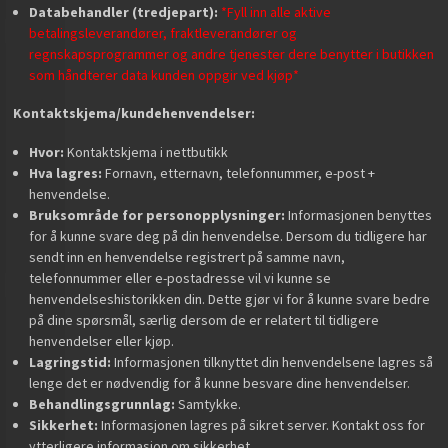
Databehandler (tredjepart):
*Fyll inn alle aktive
betalingsleverandører, fraktleverandører og
regnskapsprogrammer og andre tjenester dere benytter i butikken
som håndterer data kunden oppgir ved kjøp*
Kontaktskjema/kundehenvendelser:
Hvor:
Kontaktskjema i nettbutikk
Hva lagres:
Fornavn, etternavn, telefonnummer, e-post +
henvendelse.
Bruksområde for personopplysninger:
Informasjonen benyttes
for å kunne svare deg på din henvendelse. Dersom du tidligere har
sendt inn en henvendelse registrert på samme navn,
telefonnummer eller e-postadresse vil vi kunne se
henvendelseshistorikken din. Dette gjør vi for å kunne svare bedre
på dine spørsmål, særlig dersom de er relatert til tidligere
henvendelser eller kjøp.
Lagringstid:
Informasjonen tilknyttet din henvendelsene lagres så
lenge det er nødvendig for å kunne besvare dine henvendelser.
Behandlingsgrunnlag:
Samtykke.
Sikkerhet:
Informasjonen lagres på sikret server. Kontakt oss for
ytterligere informasjon om sikkerhet.