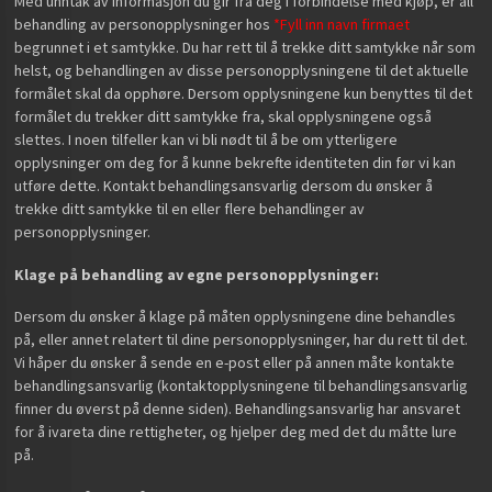
Med unntak av informasjon du gir fra deg i forbindelse med kjøp, er all
behandling av personopplysninger hos
*Fyll inn navn firmaet
begrunnet i et samtykke. Du har rett til å trekke ditt samtykke når som
helst, og behandlingen av disse personopplysningene til det aktuelle
formålet skal da opphøre. Dersom opplysningene kun benyttes til det
formålet du trekker ditt samtykke fra, skal opplysningene også
slettes. I noen tilfeller kan vi bli nødt til å be om ytterligere
opplysninger om deg for å kunne bekrefte identiteten din før vi kan
utføre dette. Kontakt behandlingsansvarlig dersom du ønsker å
trekke ditt samtykke til en eller flere behandlinger av
personopplysninger.
Klage på behandling av egne personopplysninger:
Dersom du ønsker å klage på måten opplysningene dine behandles
på, eller annet relatert til dine personopplysninger, har du rett til det.
Vi håper du ønsker å sende en e-post eller på annen måte kontakte
behandlingsansvarlig (kontaktopplysningene til behandlingsansvarlig
finner du øverst på denne siden). Behandlingsansvarlig har ansvaret
for å ivareta dine rettigheter, og hjelper deg med det du måtte lure
på.