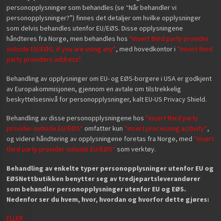
personopplysninger som behandles (se “Når behandler vi
personopplysninger?”) finnes det detaljer om hvilke opplysninger
som delvis behandles utenfor EU/EØS. Disse opplysningene
håndteres fra Norge, men behandles hos
*Insert third party provider
outside EU/EØS, if you are using any*
, med hovedkontor i
*Insert third
party providers address*.
Behandling av opplysninger om EU- og EØS-borgere i USA er godkjent
av Europakommisjonen, gjennom en avtale om tilstrekkelig
beskyttelsesnivå for personopplysninger, kalt EU-US Privacy Shield.
Behandling av disse personopplysningene hos
*insert third party
provider outside EU/EØS*
omfatter kun
*insert processing acitivity*
,
og videre håndtering av opplysningene foretas fra Norge, med
*insert
third party provider outside EU/EØS*
som verktøy.
Behandling av enkelte typer personopplysninger utenfor EU og
EØS
Nettbutikken benytter seg av tredjepartsleverandører
som behandler personopplysninger utenfor EU og EØS.
Nedenfor ser du hvem, hvor, hvordan og hvorfor dette gjøres:
ELLER