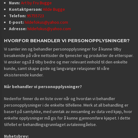
Navn:
Art by Fru Bugge
Kontaktperson:
Hilde Bugge
Telefon:
95755723
E-post:
hildefokus@yahoo.com
Adresse:
hildefokus@yahoo.com
HVORFOR BEHANDLER VI PERSONOPPLYSNINGER?
Vi samler inn og behandler personopplysninger for å kunne tilby
besøkende på våre nettsider de tjenester og produkter de etterspør.
Vi ønsker også å tilby bedre og mer relevant innhold til den enkelte
kunde, samt skape gode og langvarige relasjoner til våre
eksisterende kunder.
Når behandler vi personopplysninger?
Nedenfor finner du en liste over når og hvordan vi behandler
personopplysninger i de enkelte tilfellene. Merk at all behandling er
basert på samtykke, med unntak av innsamling av data ved kjøp, hvor
enkelte opplysninger må gis for å kunne gjennomføre kjøpet. I dette
tilfellet er behandlingsgrunnlaget avtaleinngåelse.
Nyhetsbrev: