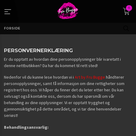
Gå
0
til
innholdet
FORSIDE
PERSONVERNERKLÆRING
Er du opptatt av hvordan dine personopplysninger blir ivaretatt i
denne nettbutikken? Da har du kommet til rett sted!
Nedenfor vil du kunne lese hvordan vi i
Art by Fru Bugge
håndterer
personopplysninger, samt få informasjon om dine rettigheter som
registrert hos oss. Vi håper du finner det du leter etter her. Du kan
selvsagt også kontakte oss, dersom du har spørsmål om vår
behandling av dine opplysninger. Vi er opptatt trygghet og
gjennomsiktighet på dette området, og vi tar dine henvendelser
seriøst!
Behandlingsansvarlig: