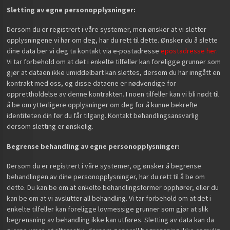
Sletting av egne personopplysninger:
Dersom du er registrert i våre systemer, men ønsker at vi sletter
opplysningene vi har om deg, har du rett til dette. Ønsker du å slette
dine data ber vi deg ta kontakt via e-postadresse
epostadresse her.
Vi tar forbehold om at det i enkelte tilfeller kan foreligge grunner som
gjør at dataen ikke umiddelbart kan slettes, dersom du har inngått en
kontrakt med oss, og disse dataene er nødvendige for
opprettholdelse av denne kontrakten. I noen tilfeller kan vi bli nødt til
å be om ytterligere opplysninger om deg for å kunne bekrefte
identiteten din før du får tilgang. Kontakt behandlingsansvarlig
dersom sletting er ønskelig.
Begrense behandling av egne personopplysninger:
Dersom du er registrert i våre systemer, og ønsker å begrense
behandlingen av dine personopplysninger, har du rett til å be om
dette. Du kan be om at enkelte behandlingsformer opphører, eller du
kan be om at vi avslutter all behandling. Vi tar forbehold om at det i
enkelte tilfeller kan foreligge lovmessige grunner som gjør at slik
begrensning av behandling ikke kan utføres. Sletting av data kan da