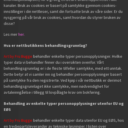
kanaler. Bruk av cookies er basert på samtykke gjennom cookies-
innstillinger i din nettleser, samt din fortsatte bruk av våre sider. Er du
nysgjerrig på vår bruk av cookies, samt hvordan du styrer bruken av
disse?
Les mer
her.
Hva er nettbutikkens behandlingsgrunnlag?
Art by Fru Bugge
behandler enkelte typer personopplysninger. Hvilke
typer data vi behandler finner du i oversikten ovenfor. Vårt
behandlingsgrunnlag er i de fleste tilfeller samtykke, med ett unntak.
Dette betyr at vi samler inn og behandler personopplysninger basert
på samtykke fra den registrerte. Ved kjøp i vår nettbutikk er derimot
behandlingsgrunnlaget ikke samtykke, men nødvendighet for
avtaleinngåelse i tillegg til lovpålagte krav om bokføring.
Behandling av enkelte typer personopplysninger utenfor EU og
EØS
Art by Fru Bugge
behandler enkelte typer data utenfor EU og EØS, hos
en tredjepartsleverandør av tekniske løsninger. I listen over