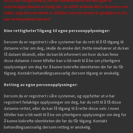
av EU (se forrige punkt), må du dokumentere hva som gjør at
overføringen likevel er lovlig her. Se GDPR artikkel 46 for kravene som
stilles opp dersom dette er tilfellet. Dersom landet er godkjent av EU,
kan dette punktet fjernes*
Dine rettigheter
Tilgang til egne personopplysninger:
Dersom du er registrert i våre systemer har du rett til å få tilgang til
dataene vi har om deg, skulle du ønske det. Dette innebærer at du kan
få dataen tilsendt, eller du kan bli informert om hvor du kan finne
disse dataene. I noen tilfeller kan vi bli nødt til å be om ytterligere
opplysninger om deg for å kunne bekrefte identiteten din før du får
tilgang. Kontakt behandlingsansvarlig dersom tilgang er ønskelig.
Retting av egne personopplysninger:
Dersom du er registrert i våre systemer, og oppfatter at vi har
registrert feilaktige opplysninger om deg, har du rett til å få disse
dataene rettet, eller du kan få tilgang til å rette disse selv. I noen
tilfeller kan vi bli nødt til å be om ytterligere opplysninger om deg for
å kunne bekrefte identiteten din før du får tilgang. Kontakt
behandlingsansvarlig dersom retting er ønskelig.