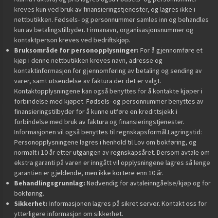
kreves kun ved bruk av finansieringstjenester, og lagres ikke i
nettbutikken. Fødsels- og personnummer samles inn og behandles
kun av betalingstilbyder. Firmanavn, organisasjonsnummer og
kontaktperson kreves ved bedriftskjøp.
Bruksområde for personopplysninger:
For å gjennomføre et
kjøp i denne nettbutikken kreves navn, adresse og
kontaktinformasjon for gjennomføring av betaling og sending av
varer, samt utsendelse av faktura der det er valgt.
Kontaktopplysningene kan også benyttes for å kontakte kjøper i
forbindelse med kjøpet. Fødsels- og personnummer benyttes av
finansieringstilbyder for å kunne utføre en kredittsjekk i
forbindelse med bruk av faktura og finansieringstjenester.
Informasjonen vil også benyttes til regnskapsformål.Lagringstid:
Personopplysningene lagres i henhold til Lov om bokføring, og
normalt i 10 år etter utgangen av regnskapsåret. Dersom avtale om
ekstra garanti på varen er inngått vil opplysningene lagres så lenge
garantien er gjeldende, men ikke kortere enn 10 år.
Behandlingsgrunnlag:
Nødvendig for avtaleinngåelse/kjøp og for
bokføring.
Sikkerhet:
Informasjonen lagres på sikret server. Kontakt oss for
ytterligere informasjon om sikkerhet.