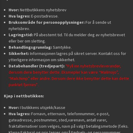
Hvor:
Nettbutikkens nyhetsbrev
Hva lagres:
E-postadresse.
Bruksområde for personopplysninger:
For å sende ut
nyhetsbrev.
Lagringstid:
På ubestemt tid. Til du melder deg av nyhetsbrevet
eller ber om sletting.
Behandlingsgrunnlag:
Samtykke.
Sikkerhet:
Informasjonen lagres på sikret server. Kontakt oss for
ytterligere informasjon om sikkerhet.
Databehandler (tredjepart):
*Fyll inn nyhetsbrevleverandør,
dersom dere benytter dette. Eksmepler kan være “Mailmojo”,
“Mailchimp” eller andre. Dersom dere ikke benytter dette kan dette
punktet fjernes*.
Kjøp i nettbutikken:
Hvor:
I butikkens utsjekk/kasse
Hva lagres:
Fornavn, etternavn, telefonnummer, e-post,
gateadresse, postnummer, sted,varenavn, antall varer,
fraktalternativer som velges, navn på valgt betalingsmetode (f.eks.
Klarna Faktura) og pris lagres også.Fødsels- og personnummer